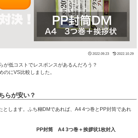
2022.09.23
2022.10.29
らが低コストでレスポンスがあるんだろう？
めのにVS比較しました。
どちらが安い？
ったとします。ふち糊DMであれば、A4 4つ巻とPP封筒であれ
PP封筒 A4 3つ巻＋挨拶状1枚封入