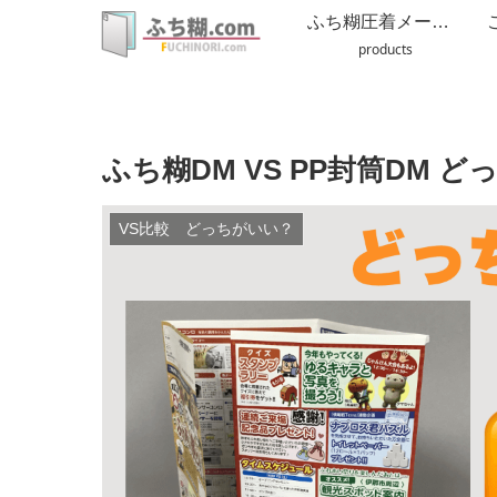
ふち糊圧着メーラーDMについて
products
ふち糊DM VS PP封筒DM 
VS比較 どっちがいい？