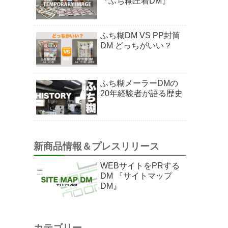
『ふち糊圧着DM』
ふち糊DM VS PP封筒
DM どっちがいい？
ふち糊メーラーDMの
20年経験者が語る歴史
新商品情報＆プレスリリース
WEBサイトをPRする
DM 『サイトマップ
DM』
カテゴリー