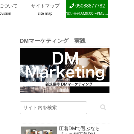
について
サイトマップ
05088877782
ovision
site map
電話受付AM9:00〜PM5:00
DMマーケティング 実践
圧着DMで選ぶなら