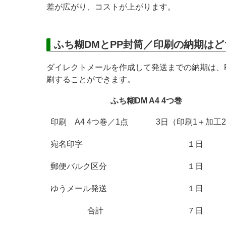
差が広がり、コストが上がります。
ふち糊DMとPP封筒／印刷の納期は
ダイレクトメールを作成して発送までの納期は、
刷することができます。
ふち糊DM A4 4つ巻
印刷 A4 4つ巻／1点
3日（印刷1＋加工
宛名印字
１日
郵便バルク区分
１日
ゆうメール発送
１日
合計
７日