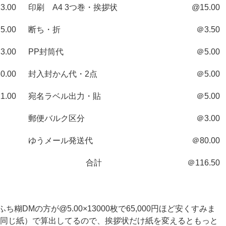
3.00
印刷 A4 3つ巻・挨拶状
@15.00
5.00
断ち・折
＠3.50
3.00
PP封筒代
＠5.00
0.00
封入封かん代・2点
＠5.00
1.00
宛名ラベル出力・貼
＠5.00
郵便バルク区分
＠3.00
ゆうメール発送代
＠80.00
合計
＠116.50
DMの方が@5.00×13000枚で65,000円ほど安くすみま
（同じ紙）で算出してるので、挨拶状だけ紙を変えるともっと