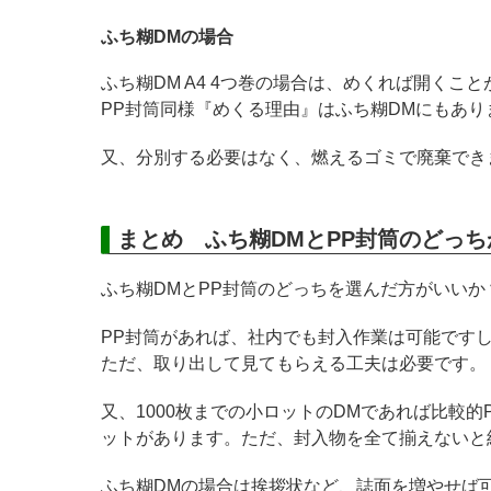
ふち糊DMの場合
ふち糊DM A4 4つ巻の場合は、めくれば開くこ
PP封筒同様『めくる理由』はふち糊DMにもあり
又、分別する必要はなく、燃えるゴミで廃棄でき
まとめ ふち糊DMとPP封筒のどっ
ふち糊DMとPP封筒のどっちを選んだ方がいいか
PP封筒があれば、社内でも封入作業は可能です
ただ、取り出して見てもらえる工夫は必要です。
又、1000枚までの小ロットのDMであれば比較
ットがあります。ただ、封入物を全て揃えないと
ふち糊DMの場合は挨拶状など、誌面を増やせば