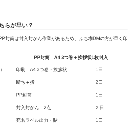
どちらが早い？
PP封筒は封入封かん作業があるため、ふち糊DMの方が早く印
PP封筒 A4 3つ巻＋挨拶状1枚封入
2）
印刷 A4 3つ巻・挨拶状
1日
断ち＋折
2日
PP封筒
1日
封入封かん 2点
２日
宛名ラベル出力・貼
1日